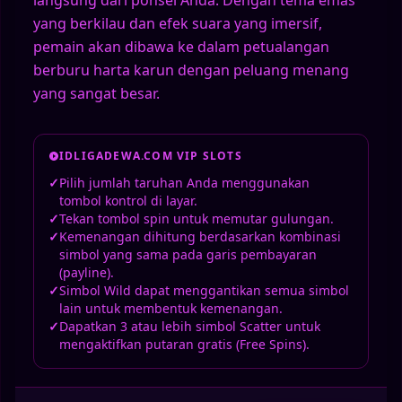
yang berkilau dan efek suara yang imersif,
pemain akan dibawa ke dalam petualangan
berburu harta karun dengan peluang menang
yang sangat besar.
IDLIGADEWA.COM VIP SLOTS
Pilih jumlah taruhan Anda menggunakan
tombol kontrol di layar.
Tekan tombol spin untuk memutar gulungan.
Kemenangan dihitung berdasarkan kombinasi
simbol yang sama pada garis pembayaran
(payline).
Simbol Wild dapat menggantikan semua simbol
lain untuk membentuk kemenangan.
Dapatkan 3 atau lebih simbol Scatter untuk
mengaktifkan putaran gratis (Free Spins).