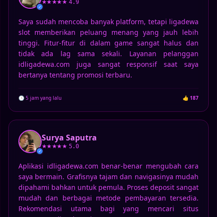
★★★★★
4.9
✓
Saya sudah mencoba banyak platform, tetapi ligadewa
slot memberikan peluang menang yang jauh lebih
tinggi. Fitur-fitur di dalam game sangat halus dan
tidak ada lag sama sekali. Layanan pelanggan
idligadewa.com juga sangat responsif saat saya
bertanya tentang promosi terbaru.
🕒 5 jam yang lalu
👍 187
Surya Saputra
★★★★★
5.0
✓
Aplikasi idligadewa.com benar-benar mengubah cara
saya bermain. Grafisnya tajam dan navigasinya mudah
dipahami bahkan untuk pemula. Proses deposit sangat
mudah dan berbagai metode pembayaran tersedia.
Rekomendasi utama bagi yang mencari situs