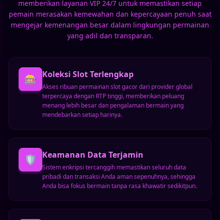
memberikan layanan VIP 24/7 untuk memastikan setiap
Kar** melakukan deposit 150.000 IDR
pemain merasakan kemewahan dan kepercayaan penuh saat
Luk** berhasil menarik 900.000 IDR
mengejar kemenangan besar dalam lingkungan permainan
Min** menang slot 2.500.000 IDR
yang adil dan transparan.
Nan** menerima bonus 30.000 IDR
Oki** melakukan deposit 400.000 IDR
Pri** berhasil menarik 1.100.000 IDR
Koleksi Slot Terlengkap
🎰
Rat** menang jackpot 15.000.000 IDR
Akses ribuan permainan slot gacor dari provider global
Sut** menerima bonus 60.000 IDR
terpercaya dengan RTP tinggi, memberikan peluang
Tio** melakukan deposit 250.000 IDR
menang lebih besar dan pengalaman bermain yang
Umi** berhasil menarik 600.000 IDR
mendebarkan setiap harinya.
Vin** menang slot 1.800.000 IDR
Wan** menerima bonus 150.000 IDR
Xav** melakukan deposit 700.000 IDR
Keamanan Data Terjamin
🛡️
Yus** berhasil menarik 3.500.000 IDR
Sistem enkripsi tercanggih memastikan seluruh data
Zul** menang jackpot 12.000.000 IDR
pribadi dan transaksi Anda aman sepenuhnya, sehingga
Ame** menerima bonus 40.000 IDR
Anda bisa fokus bermain tanpa rasa khawatir sedikitpun.
Bim** melakukan deposit 1.000.000 IDR
Cla** berhasil menarik 500.000 IDR