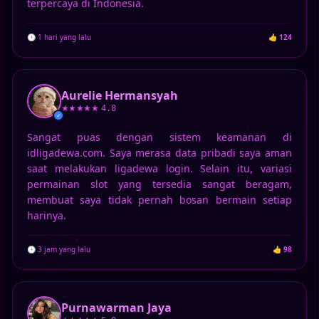
terpercaya di Indonesia.
🕒 1 hari yang lalu
👍 124
Aurelie Hermansyah
★★★★★
4.8
✓
Sangat puas dengan sistem keamanan di
idligadewa.com. Saya merasa data pribadi saya aman
saat melakukan ligadewa login. Selain itu, variasi
permainan slot yang tersedia sangat beragam,
membuat saya tidak pernah bosan bermain setiap
harinya.
🕒 3 jam yang lalu
👍 98
Purnawarman Jaya