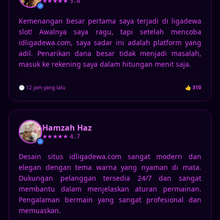
★★★★★
5.0
✓
Kemenangan besar pertama saya terjadi di ligadewa
slot! Awalnya saya ragu, tapi setelah mencoba
idligadewa.com, saya sadar ini adalah platform yang
adil. Penarikan dana besar tidak menjadi masalah,
masuk ke rekening saya dalam hitungan menit saja.
🕒 12 jam yang lalu
👍 310
Hamzah Haz
★★★★★
4.7
✓
Desain situs idligadewa.com sangat modern dan
elegan dengan tema warna yang nyaman di mata.
Dukungan pelanggan tersedia 24/7 dan sangat
membantu dalam menjelaskan aturan permainan.
Pengalaman bermain yang sangat profesional dan
memuaskan.