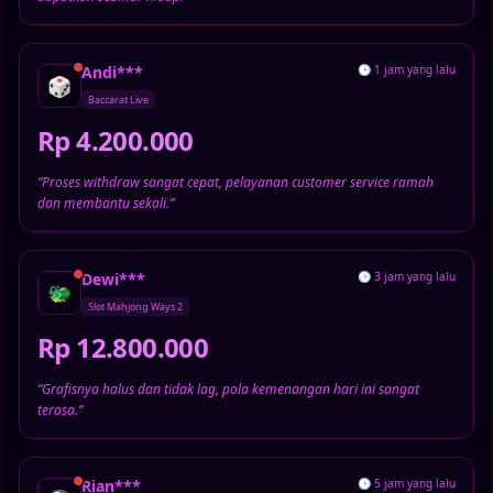
Andi***
🕒 1 jam yang lalu
🎲
Baccarat Live
Rp 4.200.000
“Proses withdraw sangat cepat, pelayanan customer service ramah
dan membantu sekali.”
Dewi***
🕒 3 jam yang lalu
🐲
Slot Mahjong Ways 2
Rp 12.800.000
“Grafisnya halus dan tidak lag, pola kemenangan hari ini sangat
terasa.”
Rian***
🕒 5 jam yang lalu