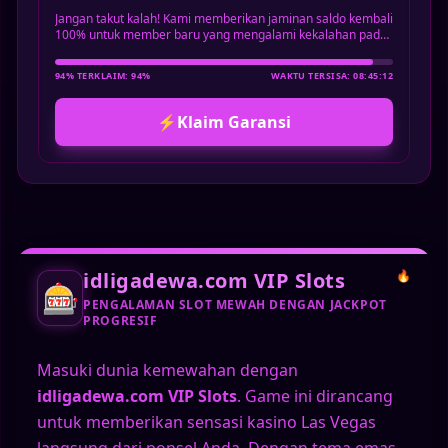
Jangan takut kalah! Kami memberikan jaminan saldo kembali
100% untuk member baru yang mengalami kekalahan pada
deposit pertama.
94% TERKLAIM: 94%
WAKTU TERSISA: 08:45:12
⚡
Klaim Garansi
idligadewa.com VIP Slots
🔥
🎰
PENGALAMAN SLOT MEWAH DENGAN JACKPOT
PROGRESIF
Masuki dunia kemewahan dengan
idligadewa.com VIP Slots
. Game ini dirancang
untuk memberikan sensasi kasino Las Vegas
langsung dari ponsel Anda. Dengan tema emas